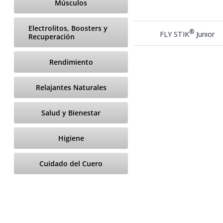
Músculos
Electrolitos, Boosters y
®
FLY STIK
Junior
Recuperación
Rendimiento
Relajantes Naturales
Salud y Bienestar
Higiene
Cuidado del Cuero