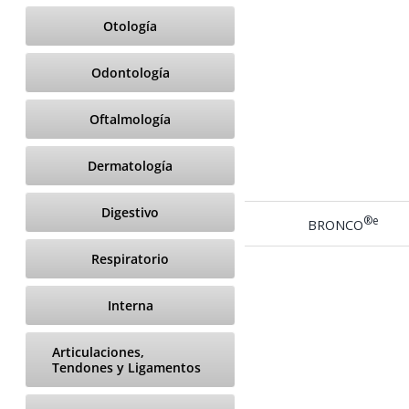
Otología
Odontología
Oftalmología
Dermatología
Digestivo
®e
BRONCO
Respiratorio
Interna
Articulaciones,
Tendones y Ligamentos