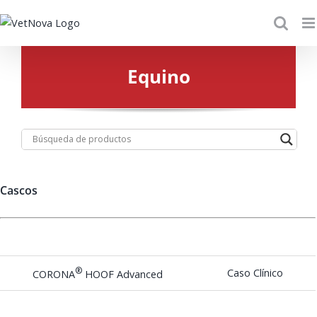
Skip
to
content
Equino
Cascos
®
Caso Clínico
CORONA
HOOF Advanced