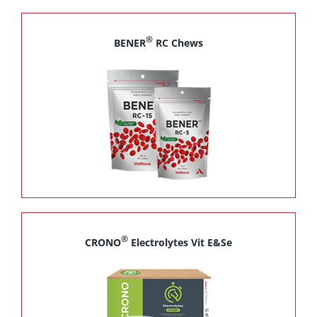
®
BENER
RC Chews
®
CRONO
Electrolytes Vit E&Se