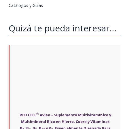
Catálogos y Guías
Quizá te pueda interesar…
®
RED CELL
Avian – Suplemento Multivitamínico y
Multimineral Rico en Hierro, Cobre y Vitaminas
B
, B
, B
, B
y K
, Especialmente Diseñado Para