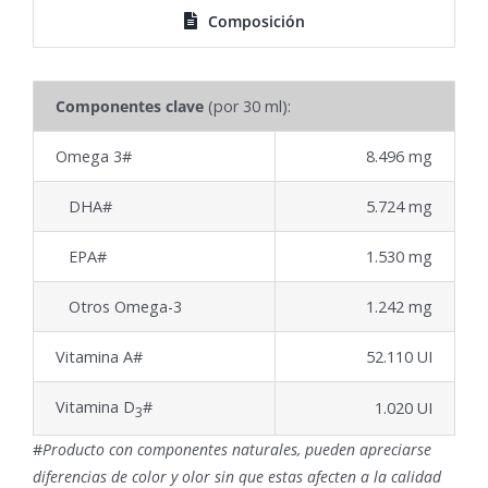
Composición
Componentes clave
(por 30 ml):
Omega 3#
8.496 mg
DHA#
5.724 mg
EPA#
1.530 mg
Otros Omega-3
1.242 mg
Vitamina A#
52.110 UI
Vitamina D
#
1.020 UI
3
#
Producto con componentes naturales, pueden apreciarse
diferencias de color y olor sin que estas afecten a la calidad