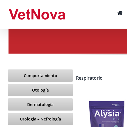
Skip
to
content
Comportamiento
Respiratorio
Otología
Dermatología
Urología – Nefrología