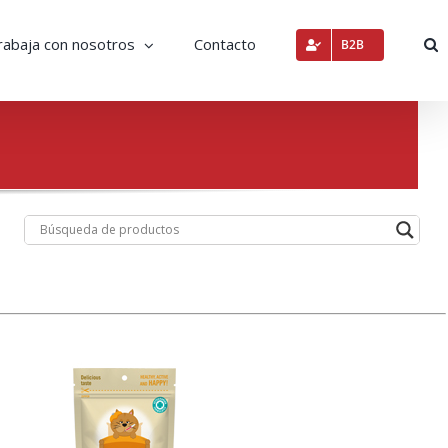
rabaja con nosotros
Contacto
B2B