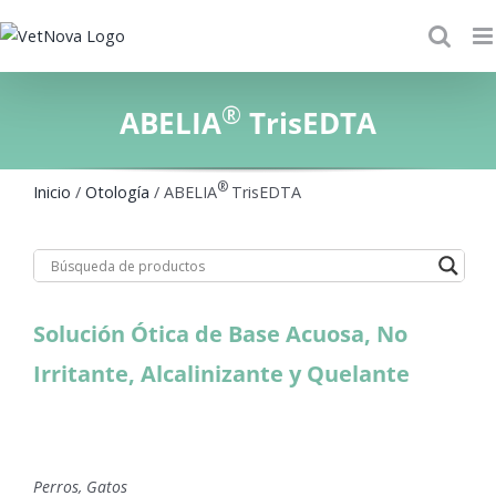
Skip
to
content
®
ABELIA
TrisEDTA
®
Inicio
/
Otología
/ ABELIA
TrisEDTA
Solución Ótica de Base Acuosa, No
Irritante, Alcalinizante y Quelante
Perros, Gatos