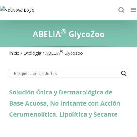
Skip
to
content
®
ABELIA
GlycoZoo
®
Inicio
/
Otología
/ ABELIA
Glycozoo
Solución Ótica y Dermatológica de
Base Acuosa, No Irritante con Acción
Cerumenolítica, Lipolítica y Secante