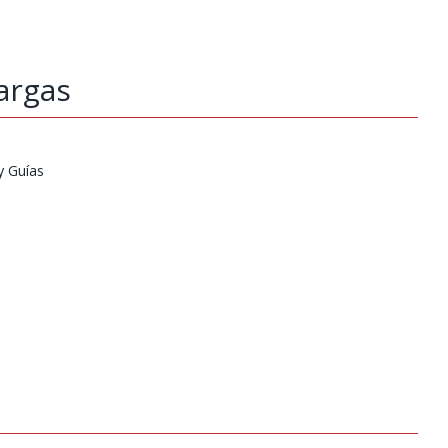
argas
y Guías