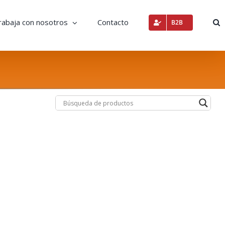
rabaja con nosotros
Contacto
B2B