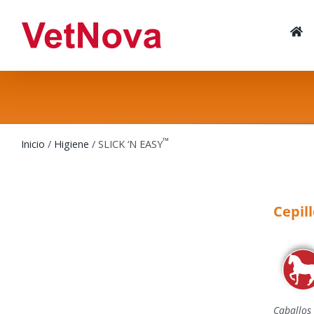
Skip
to
content
™
Inicio
/
Higiene
/ SLICK ‘N EASY
Cepill
Caballos