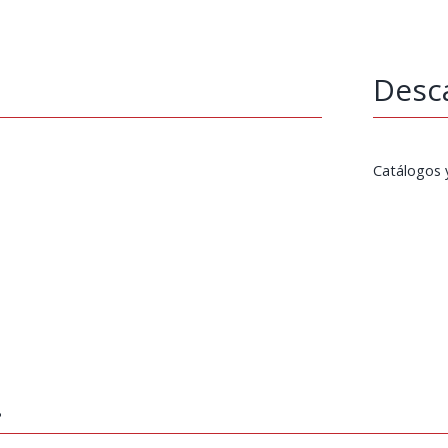
Desc
Catálogos 
…