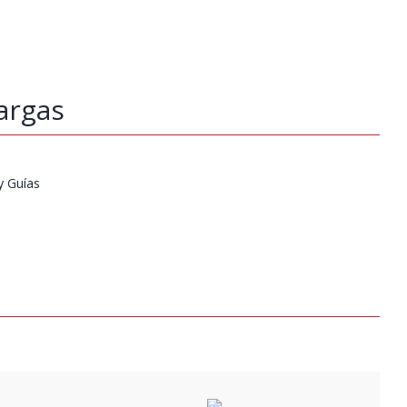
argas
y Guías