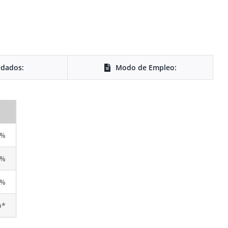
dados:
Modo de Empleo:
1%
1%
5%
p*