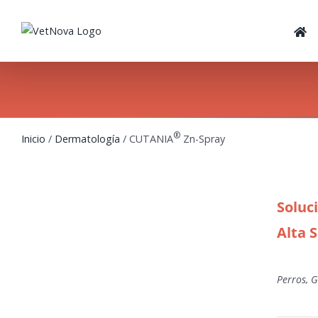
Skip
to
content
®
Inicio
/
Dermatología
/ CUTANIA
Zn-Spray
Soluc
Alta 
Perros, G