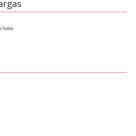
argas
y Guías