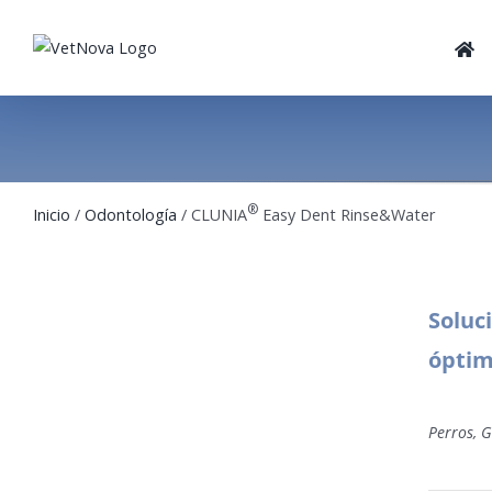
Skip
to
content
®
Inicio
/
Odontología
/ CLUNIA
Easy Dent Rinse&Water
Soluc
óptim
Perros, G