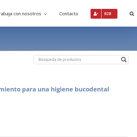
rabaja con nosotros
Contacto
B2B
limiento para una higiene bucodental