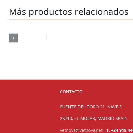
Más productos relacionados
CONTACTO
FUENTE DEL TORO 21, NAVE 3
28710, EL MOLAR, MADRID SPAIN
vetnova@vetnova.net
T. +34 918 44