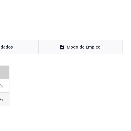
ndados
Modo de Empleo
 %
 %