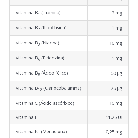
Vitamina B
(Tiamina)
2 mg
1
Vitamina B
(Riboflavina)
1 mg
2
Vitamina B
(Niacina)
10 mg
3
Vitamina B
(Piridoxina)
1 mg
6
Vitamina B
(Ácido fólico)
50 μg
9
Vitamina B
(Cianocobalamina)
25 μg
12
Vitamina C (Ácido ascórbico)
10 mg
Vitamina E
11,25 UI
Vitamina K
(Menadiona)
0,25 mg
3