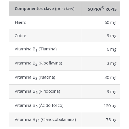
®
Componentes clave
(por
chew
):
SUPRA
RC-15
Hierro
60 mg
Cobre
3 mg
Vitamina B
(Tiamina)
6 mg
1
Vitamina B
(Riboflavina)
3 mg
2
Vitamina B
(Niacina)
30 mg
3
Vitamina B
(Piridoxina)
3 mg
6
Vitamina B
(Ácido fólico)
150 μg
9
Vitamina B
(Cianocobalamina)
75 μg
12