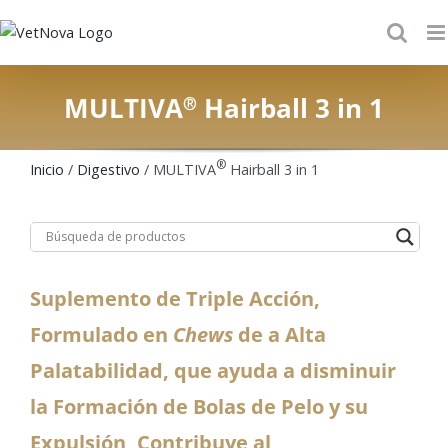
Skip
to
content
MULTIVA
Hairball 3 in 1
®
®
Inicio
/
Digestivo
/ MULTIVA
Hairball 3 in 1
Suplemento de Triple Acción,
Formulado en
Chews
de a Alta
Palatabilidad, que ayuda a disminuir
la Formación de Bolas de Pelo y su
Expulsión, Contribuye al