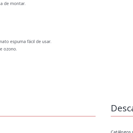
pa de montar.
ato espuma fácil de usar.
de ozono.
Desc
Catálogos 