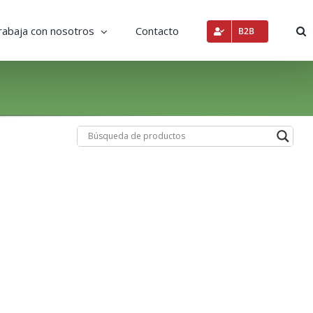
rabaja con nosotros
Contacto
B2B