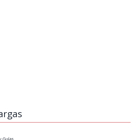
argas
y Guías