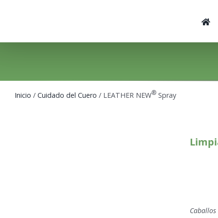
Skip
to
content
®
Inicio
/
Cuidado del Cuero
/ LEATHER NEW
Spray
Limpi
Caballos