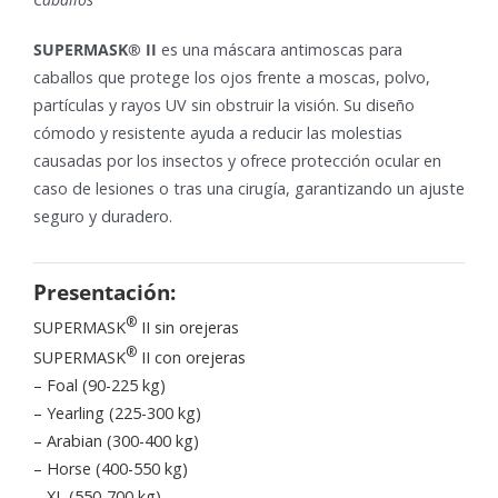
SUPERMASK® II
es una máscara antimoscas para
caballos que protege los ojos frente a moscas, polvo,
partículas y rayos UV sin obstruir la visión. Su diseño
cómodo y resistente ayuda a reducir las molestias
causadas por los insectos y ofrece protección ocular en
caso de lesiones o tras una cirugía, garantizando un ajuste
seguro y duradero.
Presentación:
®
SUPERMASK
II sin orejeras
®
SUPERMASK
II con orejeras
– Foal (90-225 kg)
– Yearling (225-300 kg)
– Arabian (300-400 kg)
– Horse (400-550 kg)
– XL (550-700 kg)