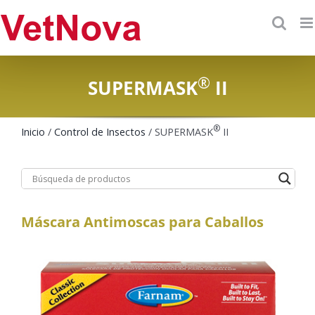
Skip
to
content
®
SUPERMASK
II
®
Inicio
/
Control de Insectos
/ SUPERMASK
II
Máscara Antimoscas para Caballos